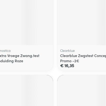
nostica
Clearblue
xtra Vroege Zwang.test
Clearblue Zwgstest Concep
duiding Roze
Promo -2€
€ 16,35