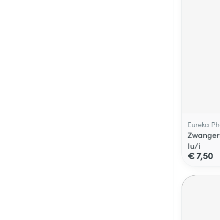
Eureka P
Zwangers
Iu/i
€ 7,50