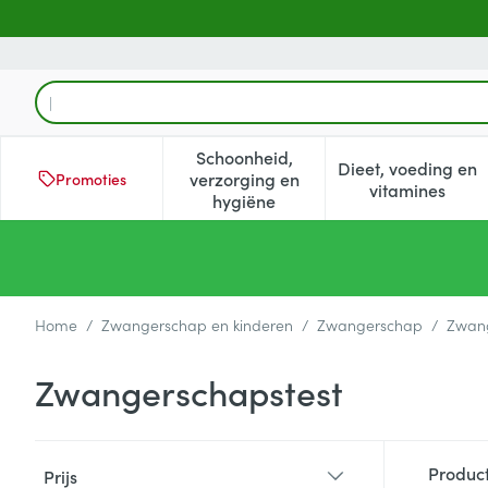
Ga naar de inhoud
Product, merk, categorie...
Schoonheid,
Dieet, voeding en
verzorging en
Promoties
Toon submenu voor Schoonheid
Toon subm
vitamines
hygiëne
Home
/
Zwangerschap en kinderen
/
Zwangerschap
/
Zwang
Zwangerschapstest
Doorgaan naar productlijst
Produc
Prijs