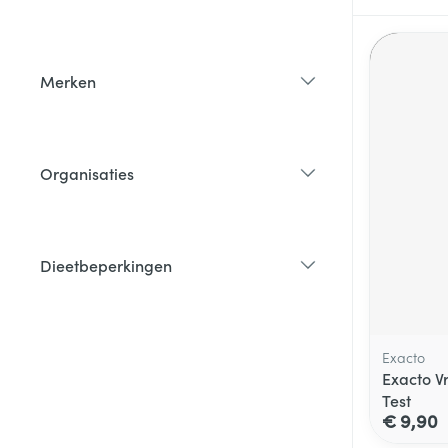
filter
Merken
filter
Organisaties
filter
Dieetbeperkingen
filter
Exacto
Exacto V
Test
€ 9,90