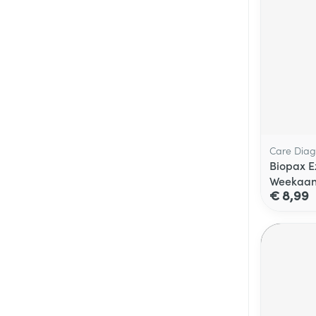
Care Diag
Biopax E
Weekaan
€ 8,99