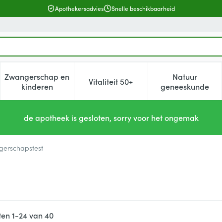
Apothekersadvies
Snelle beschikbaarheid
Zwangerschap en
Natuur
Vitaliteit 50+
, verzorging en hygiëne categorie
enu voor Dieet, voeding en vitamines categorie
Toon submenu voor Zwangerschap en kinderen cat
Toon submenu voor Vitaliteit 5
Toon subm
kinderen
geneeskunde
de apotheek is gesloten, sorry voor het ongemak
erschapstest
ten
1
-
24
van
40