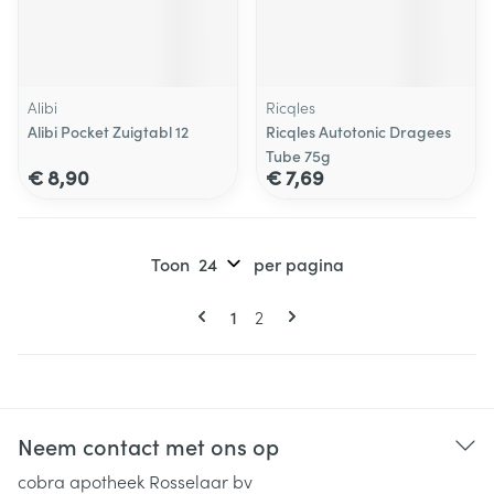
Alibi
Ricqles
Alibi Pocket Zuigtabl 12
Ricqles Autotonic Dragees
Tube 75g
€ 8,90
€ 7,69
Toon
per pagina
Pagina's
U lees momenteel pagina
Pagina
1
2
Neem contact met ons op
cobra apotheek Rosselaar bv