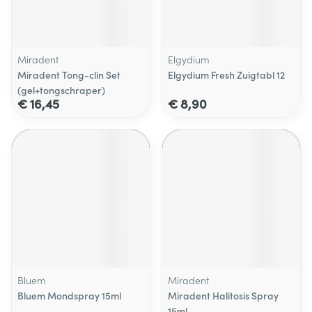
Miradent
Elgydium
Miradent Tong-clin Set
Elgydium Fresh Zuigtabl 12
(gel+tongschraper)
€ 16,45
€ 8,90
Bluem
Miradent
Bluem Mondspray 15ml
Miradent Halitosis Spray
15ml