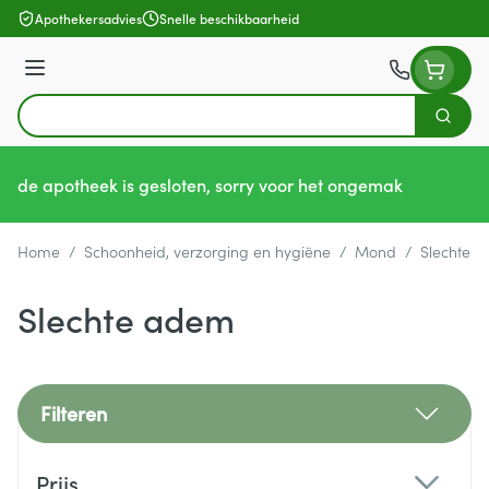
Ga naar de inhoud
Apothekersadvies
Snelle beschikbaarheid
Menu
Zoek
Product, merk, categorie...
de apotheek is gesloten, sorry voor het ongemak
Home
/
Schoonheid, verzorging en hygiëne
/
Mond
/
Slechte 
Slechte adem
Filteren
Doorgaan naar productlijst
Prijs