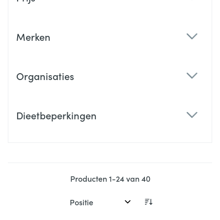
filter
Merken
filter
Organisaties
filter
Dieetbeperkingen
filter
Producten
1
-
24
van
40
Sorteer op: