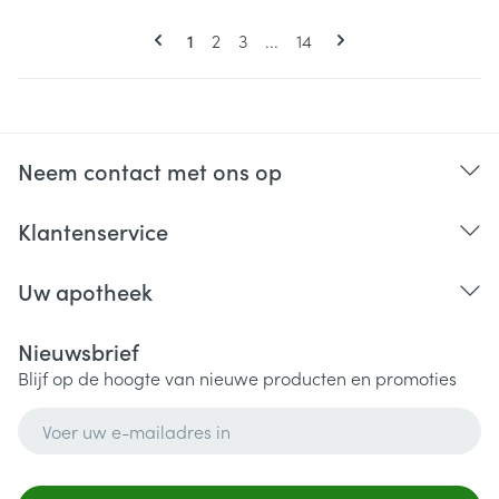
Pagina's
U lees momenteel pagina
Pagina
Pagina
Pagina
1
2
3
...
14
Neem contact met ons op
Klantenservice
Uw apotheek
Nieuwsbrief
Blijf op de hoogte van nieuwe producten en promoties
E-mail adres