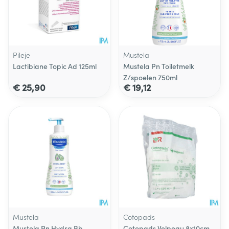
Pileje
Mustela
Lactibiane Topic Ad 125ml
Mustela Pn Toiletmelk
Z/spoelen 750ml
€ 25,90
€ 19,12
Mustela
Cotopads
Mustela Pn Hydra Bb
Cotopads Velpeau 8x10cm