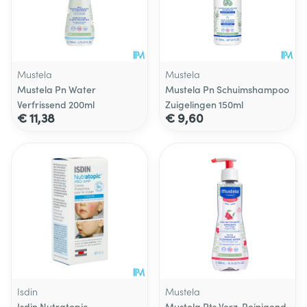
Mustela
Mustela
Mustela Pn Water
Mustela Pn Schuimshampoo
Verfrissend 200ml
Zuigelingen 150ml
€ 11,38
€ 9,60
Isdin
Mustela
Isdin Nutratopic
Mustela Pts Verz. Reinigend