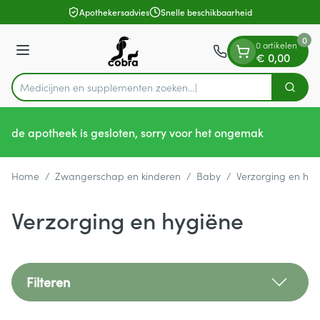
Dia 1 van 1
Ga naar de inhoud
Apothekersadvies
Snelle beschikbaarheid
0
0 artikelen
Menu
€ 0,00
Medicijnen en supplement
Zoek
Product, merk, categorie...
de apotheek is gesloten, sorry voor het ongemak
Home
/
Zwangerschap en kinderen
/
Baby
/
Verzorging en hyg
Verzorging en hygiëne
Filteren