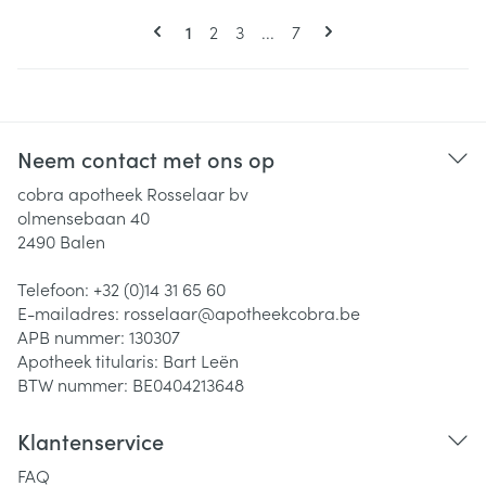
Pagina's
U lees momenteel pagina
Pagina
Pagina
Pagina
1
2
3
...
7
Neem contact met ons op
cobra apotheek Rosselaar bv
olmensebaan 40
2490
Balen
Telefoon:
+32 (0)14 31 65 60
E-mailadres:
rosselaar@
apotheekcobra.be
APB nummer:
130307
Apotheek titularis:
Bart Leën
BTW nummer:
BE0404213648
Klantenservice
FAQ