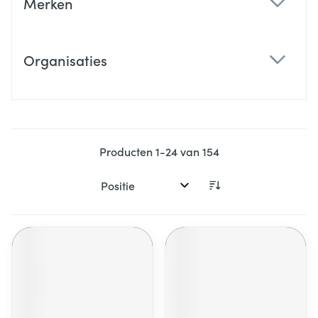
Merken
filter
Organisaties
filter
Producten
1
-
24
van
154
Sorteer op: