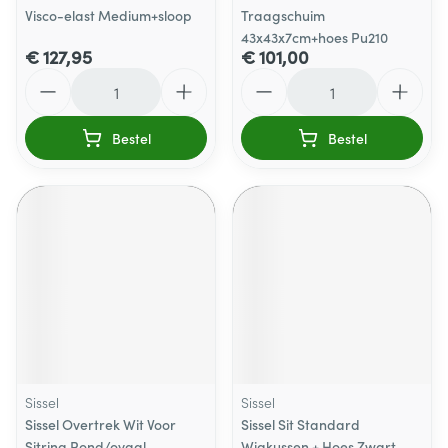
Visco-elast Medium+sloop
Traagschuim
43x43x7cm+hoes Pu210
€ 127,95
€ 101,00
Aantal
Aantal
Bestel
Bestel
Sissel
Sissel
Sissel Overtrek Wit Voor
Sissel Sit Standard
Sitring Rond/ovaal
Wigkussen + Hoes Zwart