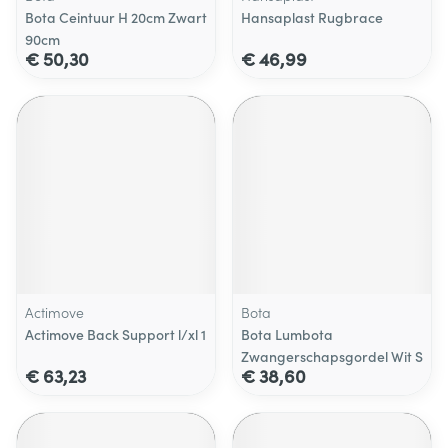
Bota Ceintuur H 20cm Zwart
Hansaplast Rugbrace
90cm
€ 50,30
€ 46,99
Actimove
Bota
Actimove Back Support l/xl 1
Bota Lumbota
Zwangerschapsgordel Wit S
€ 63,23
€ 38,60