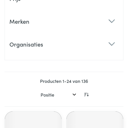
filter
Merken
filter
Organisaties
filter
Producten
1
-
24
van
136
Sorteer op: