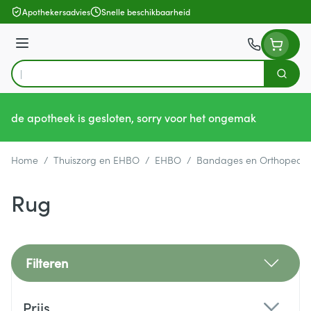
Ga naar de inhoud
Apothekersadvies
Snelle beschikbaarheid
Menu
Zoek
Product, merk, categorie...
de apotheek is gesloten, sorry voor het ongemak
Home
/
Thuiszorg en EHBO
/
EHBO
/
Bandages en Orthopedie
Rug
Filteren
Doorgaan naar productlijst
Prijs