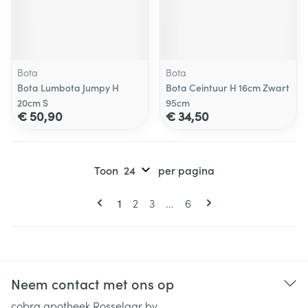
Bota
Bota
Bota Lumbota Jumpy H
Bota Ceintuur H 16cm Zwart
20cm S
95cm
€ 50,90
€ 34,50
Toon
per pagina
Pagina's
U lees momenteel pagina
Pagina
Pagina
Pagina
1
2
3
...
6
Neem contact met ons op
cobra apotheek Rosselaar bv