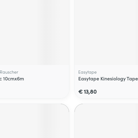
Rauscher
Easytape
1c 10cmx6m
Easytape Kinesiology Tap
€ 13,80