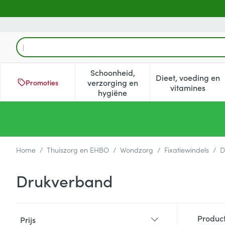
Ga naar de inhoud
Product, merk, categorie...
Schoonheid,
Dieet, voeding en
verzorging en
Promoties
Toon submenu voor Schoonheid
Toon subm
vitamines
hygiëne
Home
/
Thuiszorg en EHBO
/
Wondzorg
/
Fixatiewindels
/
D
Drukverband
Doorgaan naar productlijst
Produc
Prijs