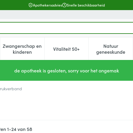
Apothekersadvies
Snelle beschikbaarheid
Zwangerschap en
Natuur
Vitaliteit 50+
, verzorging en hygiëne categorie
enu voor Dieet, voeding en vitamines categorie
Toon submenu voor Zwangerschap en kinderen cat
Toon submenu voor Vitaliteit 5
Toon subm
kinderen
geneeskunde
de apotheek is gesloten, sorry voor het ongemak
rukverband
ten
1
-
24
van
58