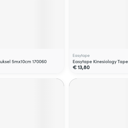
Easytape
luksel 5mx10cm 170060
Easytape Kinesiology Tap
€ 13,80