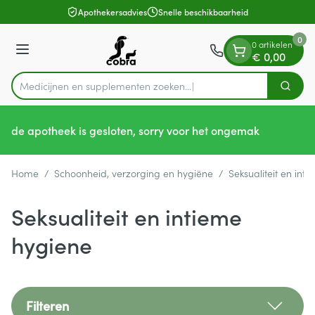
Dia 1 van 1
Ga naar de inhoud
Apothekersadvies
Snelle beschikbaarheid
0
0 artikelen
Menu
€ 0,00
Medicijnen en supplementen zoeken...
Zoek
Product, merk, categorie...
de apotheek is gesloten, sorry voor het ongemak
Home
/
Schoonheid, verzorging en hygiëne
/
Seksualiteit en int
Seksualiteit en intieme
hygiene
Filteren