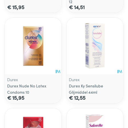
12
€ 15,95
€ 14,51
Durex
Durex
Durex Nude No Latex
Durex Ky Sensilube
Condoms 10
Glijmiddel 44ml
€ 15,95
€ 12,55