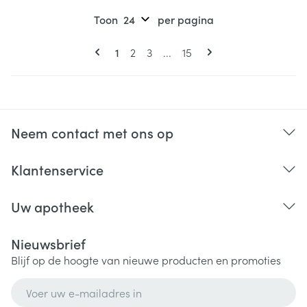
Toon
per pagina
Pagina's
U lees momenteel pagina
Pagina
Pagina
Pagina
1
2
3
...
15
Neem contact met ons op
Klantenservice
Uw apotheek
Nieuwsbrief
Blijf op de hoogte van nieuwe producten en promoties
E-mail adres