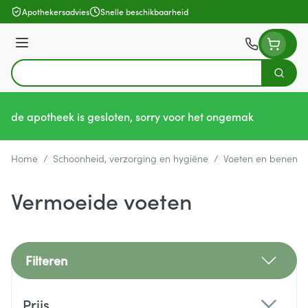
Ga naar de inhoud
Apothekersadvies
Snelle beschikbaarheid
Menu
Zoek
Product, merk, categorie...
de apotheek is gesloten, sorry voor het ongemak
Home
/
Schoonheid, verzorging en hygiëne
/
Voeten en benen
/
Vermoeide voeten
Filteren
Doorgaan naar productlijst
Prijs