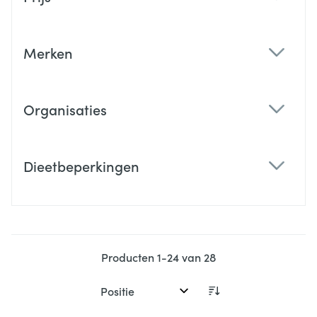
filter
Merken
filter
Organisaties
filter
Dieetbeperkingen
filter
Producten
1
-
24
van
28
Sorteer op: