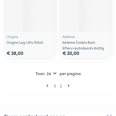
Origins
Akileine
Origins Leg Lifts 150ml
Akileine Galets Bain
Efferv.revitalisants 6x20g
€ 28,00
€ 20,00
Toon
per pagina
Pagina's
U lees momenteel pagina
Pagina
1
2