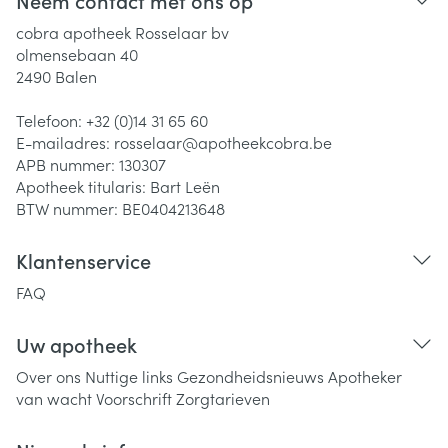
Neem contact met ons op
cobra apotheek Rosselaar bv
olmensebaan 40
2490
Balen
Telefoon:
+32 (0)14 31 65 60
E-mailadres:
rosselaar@
apotheekcobra.be
APB nummer:
130307
Apotheek titularis:
Bart Leën
BTW nummer:
BE0404213648
Klantenservice
FAQ
Uw apotheek
Over ons
Nuttige links
Gezondheidsnieuws
Apotheker
van wacht
Voorschrift
Zorgtarieven