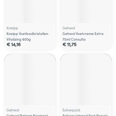
Kneipp
Gehwol
Kneipp Voetbadkristallen
Gehwol Voetcreme Extra
Vitalizing 600g
75ml Consulta
€ 14,16
€ 11,75
Gehwol
Salvequick
Gehwol Balsem Normaal
Salvequickmed Foot Repair