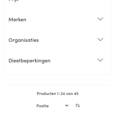
filter
Merken
filter
Organisaties
filter
Dieetbeperkingen
filter
Producten
1
-
24
van
45
Sorteer op: