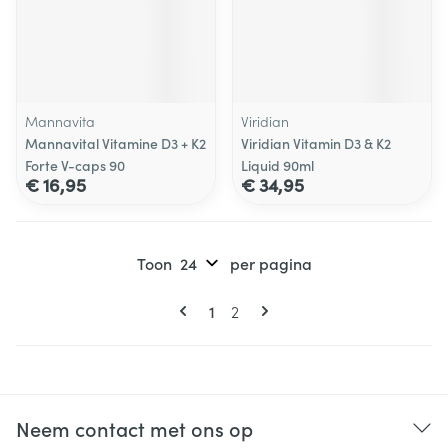
Mannavita
Viridian
Mannavital Vitamine D3 + K2
Viridian Vitamin D3 & K2
Forte V-caps 90
Liquid 90ml
€ 16,95
€ 34,95
Toon
per pagina
Pagina's
U lees momenteel pagina
Pagina
1
2
Neem contact met ons op