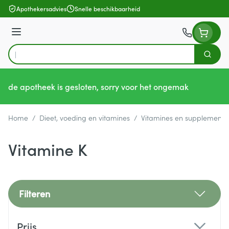
Ga naar de inhoud
Apothekersadvies
Snelle beschikbaarheid
Menu
Zoek
Product, merk, categorie...
de apotheek is gesloten, sorry voor het ongemak
Home
/
Dieet, voeding en vitamines
/
Vitamines en supplemente
Vitamine K
Filteren
Doorgaan naar productlijst
Prijs