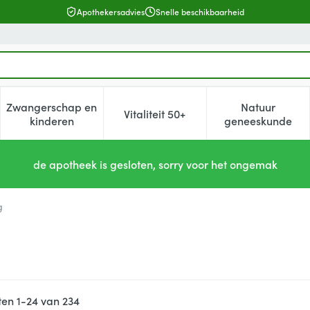
Apothekersadvies
Snelle beschikbaarheid
Zwangerschap en
Natuur
Vitaliteit 50+
, verzorging en hygiëne categorie
enu voor Dieet, voeding en vitamines categorie
Toon submenu voor Zwangerschap en kinderen cat
Toon submenu voor Vitaliteit 5
Toon subm
kinderen
geneeskunde
de apotheek is gesloten, sorry voor het ongemak
g
ten
1
-
24
van
234