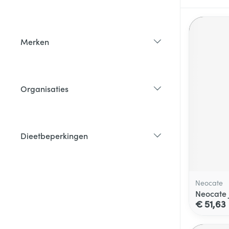
filter
Merken
filter
Organisaties
filter
Dieetbeperkingen
filter
Neocate
Neocate 
€ 51,63