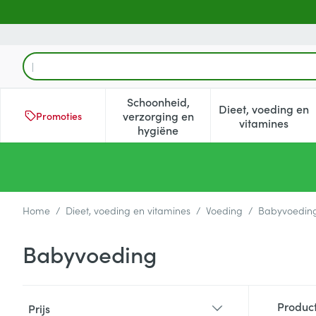
Ga naar de inhoud
Product, merk, categorie...
Schoonheid,
Dieet, voeding en
verzorging en
Promoties
Toon submenu voor Schoonheid
Toon subm
vitamines
hygiëne
Home
/
Dieet, voeding en vitamines
/
Voeding
/
Babyvoedin
Babyvoeding
Doorgaan naar productlijst
Produc
Prijs