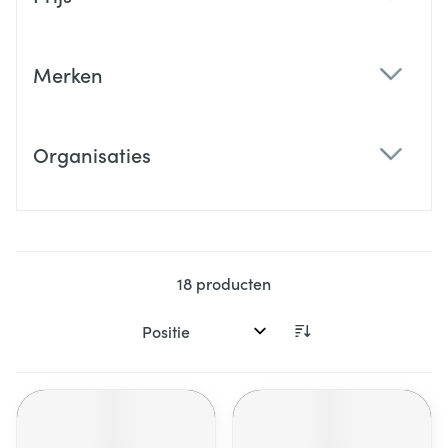
filter
Merken
filter
Organisaties
filter
18
producten
Sorteer op: