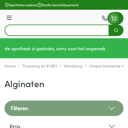
Ga naar de inhoud
Apothekersadvies
Snelle beschikbaarheid
Menu
Zoek
Product, merk, categorie...
de apotheek is gesloten, sorry voor het ongemak
Home
/
Thuiszorg en EHBO
/
Wondzorg
/
Gespecialiseerde wo
Alginaten
Filteren
Doorgaan naar productlijst
Prijs