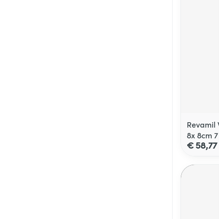
Revamil 
8x 8cm 7
€ 58,77