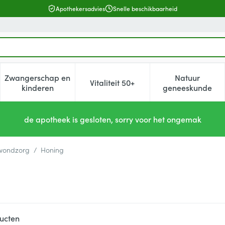
Apothekersadvies
Snelle beschikbaarheid
Zwangerschap en
Natuur
Vitaliteit 50+
, verzorging en hygiëne categorie
enu voor Dieet, voeding en vitamines categorie
Toon submenu voor Zwangerschap en kinderen cat
Toon submenu voor Vitaliteit 5
Toon subm
kinderen
geneeskunde
de apotheek is gesloten, sorry voor het ongemak
 wondzorg
/
Honing
ucten