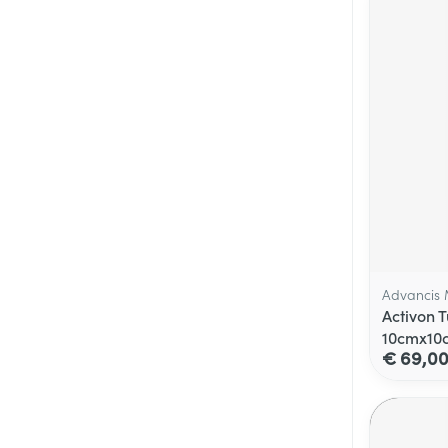
Advancis 
Activon 
10cmx10
€ 69,0