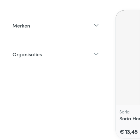
filter
Merken
filter
Organisaties
filter
Soria
Soria H
€ 13,45