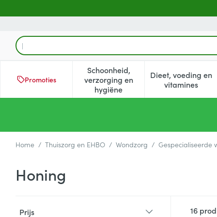
Ga naar de inhoud
Product, merk, categorie...
Schoonheid,
Dieet, voeding en
verzorging en
Promoties
Toon submenu voor Schoonheid
Toon subm
vitamines
hygiëne
Home
/
Thuiszorg en EHBO
/
Wondzorg
/
Gespecialiseerde
Honing
Doorgaan naar productlijst
16
prod
Prijs