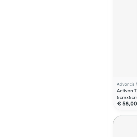
Advancis 
Activon 
5cmx5cm
€ 58,00