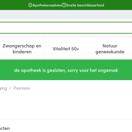
Apothekersadvies
Snelle beschikbaarheid
Zwangerschap en
Natuur
Vitaliteit 50+
, verzorging en hygiëne categorie
enu voor Dieet, voeding en vitamines categorie
Toon submenu voor Zwangerschap en kinderen cat
Toon submenu voor Vitaliteit 5
Toon subm
kinderen
geneeskunde
de apotheek is gesloten, sorry voor het ongemak
ging
/
Psoriasis
cten