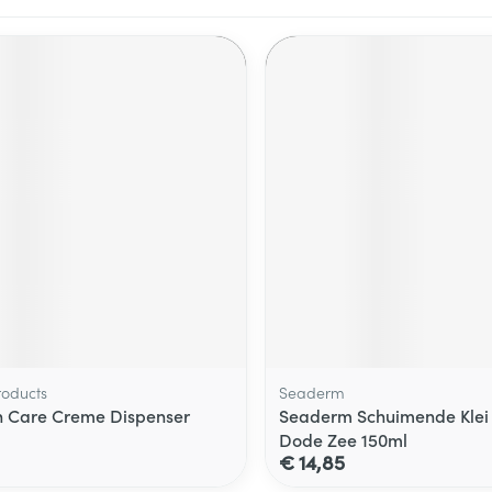
roducts
Seaderm
n Care Creme Dispenser
Seaderm Schuimende Klei 
Dode Zee 150ml
€ 14,85