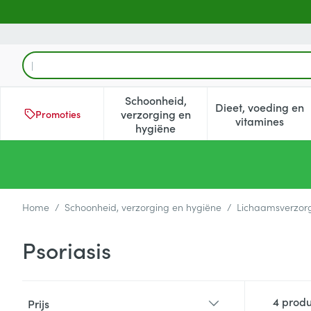
Ga naar de inhoud
Product, merk, categorie...
Schoonheid,
Dieet, voeding en
verzorging en
Promoties
Toon submenu voor Schoonheid
Toon subm
vitamines
hygiëne
Home
/
Schoonheid, verzorging en hygiëne
/
Lichaamsverzor
Psoriasis
Doorgaan naar productlijst
4
produ
Prijs