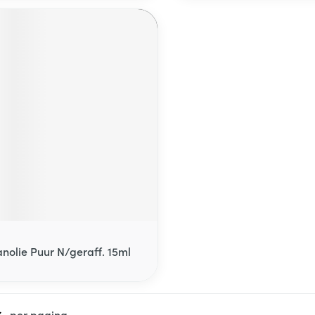
anolie Puur N/geraff. 15ml
per pagina