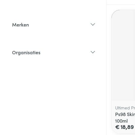
filter
Merken
filter
Organisaties
filter
Ultimed P
Ps98 Ski
100ml
€ 18,89