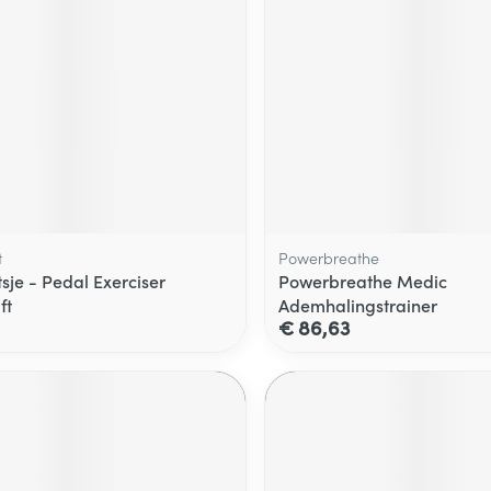
t
Powerbreathe
sje - Pedal Exerciser
Powerbreathe Medic
ft
Ademhalingstrainer
€ 86,63