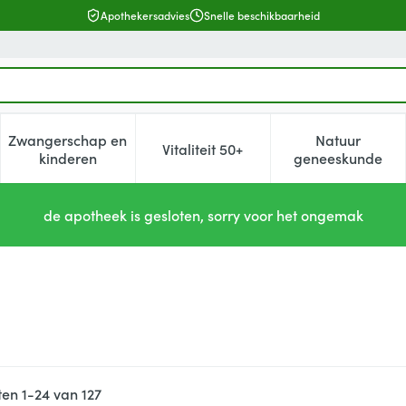
Apothekersadvies
Snelle beschikbaarheid
Zwangerschap en
Natuur
Vitaliteit 50+
, verzorging en hygiëne categorie
enu voor Dieet, voeding en vitamines categorie
Toon submenu voor Zwangerschap en kinderen cat
Toon submenu voor Vitaliteit 5
Toon subm
kinderen
geneeskunde
de apotheek is gesloten, sorry voor het ongemak
ten
1
-
24
van
127