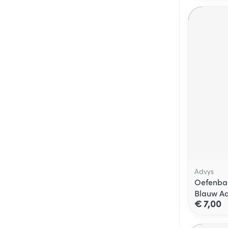
Advys
Oefenbal
Blauw A
€ 7,00