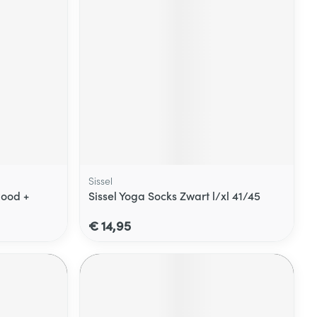
Sissel
 Rood +
Sissel Yoga Socks Zwart l/xl 41/45
€ 14,95