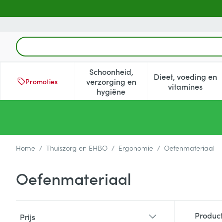
Ga naar de inhoud
Product, merk, categorie...
Schoonheid,
Dieet, voeding en
verzorging en
Promoties
Toon submenu voor Schoonheid
Toon subm
vitamines
hygiëne
Home
/
Thuiszorg en EHBO
/
Ergonomie
/
Oefenmateriaal
Oefenmateriaal
Doorgaan naar productlijst
Produc
Prijs