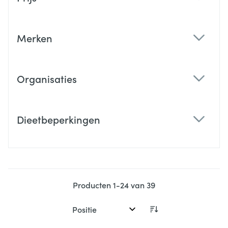
filter
Merken
filter
Organisaties
filter
Dieetbeperkingen
filter
Producten
1
-
24
van
39
Sorteer op: