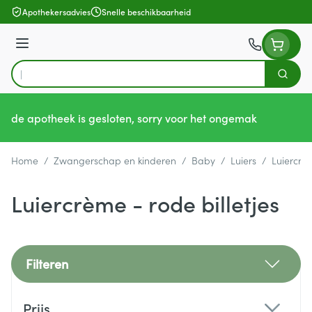
Ga naar de inhoud
Apothekersadvies
Snelle beschikbaarheid
Menu
Zoek
Product, merk, categorie...
de apotheek is gesloten, sorry voor het ongemak
Home
/
Zwangerschap en kinderen
/
Baby
/
Luiers
/
Luiercrèm
Luiercrème - rode billetjes
Filteren
Doorgaan naar productlijst
Prijs