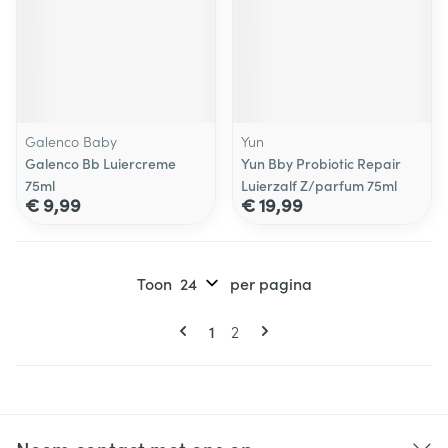
Galenco Baby
Yun
Galenco Bb Luiercreme
Yun Bby Probiotic Repair
75ml
Luierzalf Z/parfum 75ml
€ 9,99
€ 19,99
Toon
per pagina
Pagina's
U lees momenteel pagina
Pagina
1
2