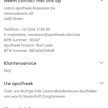
Neem contact met ons op
cobra apotheek Rosselaar bv
olmensebaan 40
2490
Balen
Telefoon:
+32 (0)14 31 65 60
E-mailadres:
rosselaar@
apotheekcobra.be
APB nummer:
130307
Apotheek titularis:
Bart Leën
BTW nummer:
BE0404213648
Klantenservice
FAQ
Uw apotheek
Over ons
Nuttige links
Gezondheidsnieuws
Apotheker
van wacht
Voorschrift
Zorgtarieven