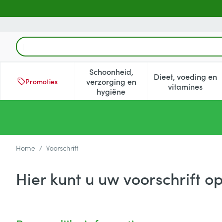
Ga naar de inhoud
Product, merk, categorie...
Schoonheid,
Dieet, voeding en
verzorging en
Promoties
Toon submenu voor Schoonheid
Toon subm
vitamines
hygiëne
Home
/
Voorschrift
Hier kunt u uw voorschrift o