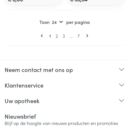
Toon
per pagina
Pagina's
U lees momenteel pagina
Pagina
Pagina
Pagina
1
2
3
...
7
Neem contact met ons op
Klantenservice
Uw apotheek
Nieuwsbrief
Blijf op de hoogte van nieuwe producten en promoties