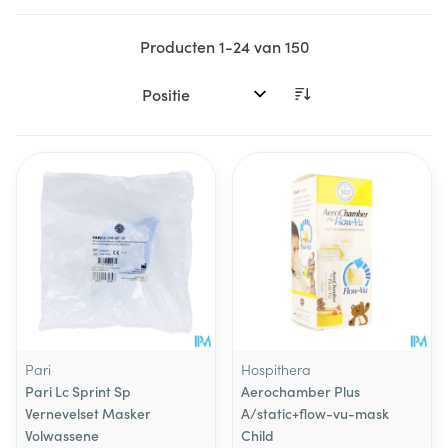
Producten
1
-
24
van
150
Sorteer op:
Pari
Hospithera
Pari Lc Sprint Sp
Aerochamber Plus
Vernevelset Masker
A/static+flow-vu-mask
Volwassene
Child