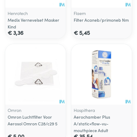
Henrotech
Flaem
Medix Vernevelset Masker
Filter Acaneb/primoneb Nm
Kind
€ 3,36
€ 5,45
Omron
Hospithera
Omron Luchtfilter Voor
Aerochamber Plus
Aerosol Omron C28/c29 5
A/static+flow-vu-
mouthpiece Adult
€ 5,00
€ 35,54