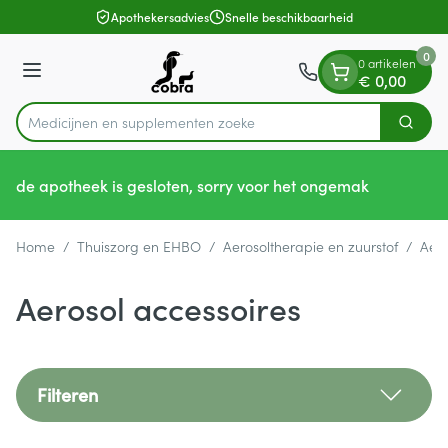
Dia 1 van 1
Ga naar de inhoud
Apothekersadvies
Snelle beschikbaarheid
0
0 artikelen
Menu
€ 0,00
Medicijnen en
Zoek
Product, merk, categorie...
de apotheek is gesloten, sorry voor het ongemak
Home
/
Thuiszorg en EHBO
/
Aerosoltherapie en zuurstof
/
Aero
Aerosol accessoires
Filteren