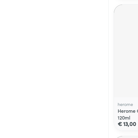
herome
Herome C
120ml
€ 13,00