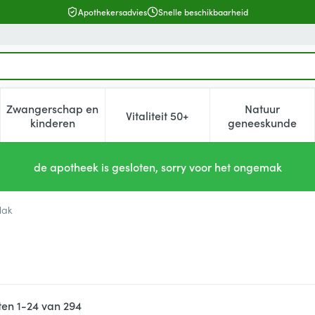
Apothekersadvies
Snelle beschikbaarheid
Zwangerschap en
Natuur
Vitaliteit 50+
, verzorging en hygiëne categorie
enu voor Dieet, voeding en vitamines categorie
Toon submenu voor Zwangerschap en kinderen cat
Toon submenu voor Vitaliteit 5
Toon subm
kinderen
geneeskunde
de apotheek is gesloten, sorry voor het ongemak
lak
ten
1
-
24
van
294