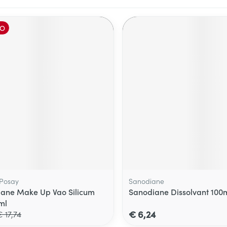
O
 Posay
Sanodiane
riane Make Up Vao Silicum
Sanodiane Dissolvant 100
ml
€ 6,24
 17,74