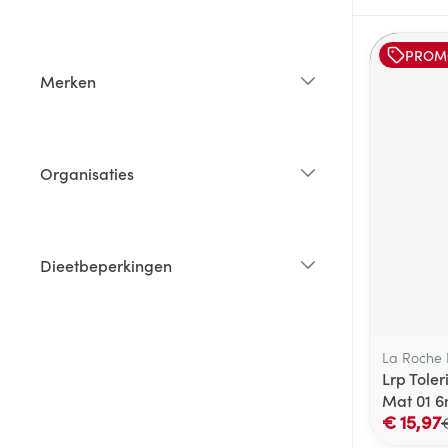
filter
PROM
Merken
filter
Organisaties
filter
Dieetbeperkingen
filter
La Roche
Lrp Tole
Mat 01 6
€ 15,97
€