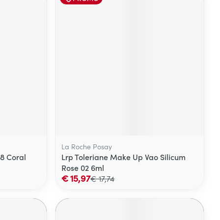
La Roche Posay
48 Coral
Lrp Toleriane Make Up Vao Silicum
Rose 02 6ml
€ 15,97
€ 17,74