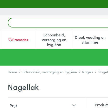
Ga naar de inhoud
Product, merk, categorie...
Schoonheid,
Dieet, voeding en
verzorging en
Promoties
Toon submenu voor Schoonheid
Toon subm
vitamines
hygiëne
Home
/
Schoonheid, verzorging en hygiëne
/
Nagels
/
Nagel
Nagellak
Doorgaan naar productlijst
Produc
Prijs