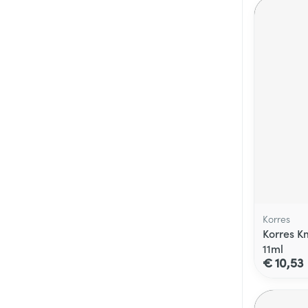
Korres
Korres Km
11ml
€ 10,53