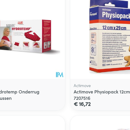
Actimove
ydrotemp Onderrug
Actimove Physiopack 12cm
ussen
7207516
€ 16,72