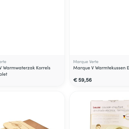
rte
Marque Verte
V Warmwaterzak Korrels
Marque V Warmtekussen El
olet
€ 59,56