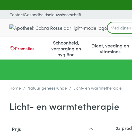
Ga naar de inhoud
Dia 1 van 1
Contact
Gezondheidsnieuws
Voorschrift
Medici
Product, mer
Schoonheid,
Dieet, voeding en
verzorging en
Promoties
Toon submenu voor Schoonheid
Toon subm
vitamines
hygiëne
Home
/
Natuur geneeskunde
/
Licht- en warmtetherapie
Licht- en warmtetherapie
Doorgaan naar productlijst
23
prod
Prijs