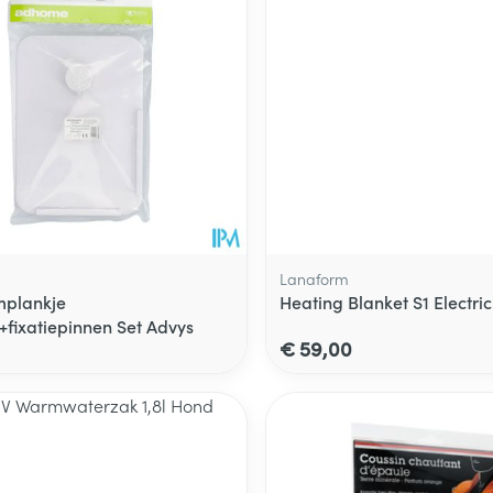
Lanaform
mplankje
Heating Blanket S1 Electri
+fixatiepinnen Set Advys
€ 59,00