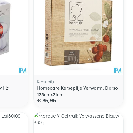
Kersepitje
 Il21
Homecare Kersepitje Verwarm. Dorso
125cmx21cm
€ 35,95