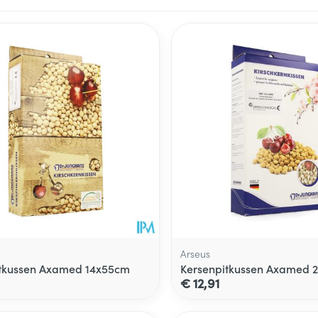
ale en maximale prijswaarden aan te passen.
Arseus
itkussen Axamed 14x55cm
Kersenpitkussen Axamed 
€ 12,91