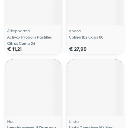
Arkopharma
Aboca
Activox Propolis Pastilles
Colilen Ibs Caps 60
Citrus Comp 24
€ 11,21
€ 27,90
Heel
Unda
Lymphomyosot N Druppels
Unda Complexe N3 20ml