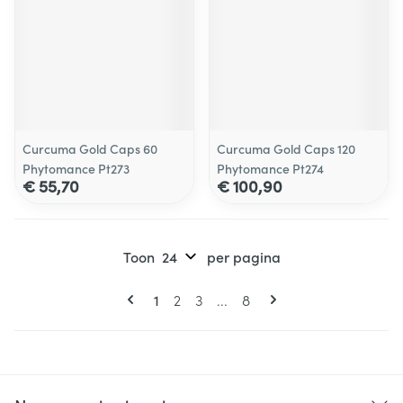
Curcuma Gold Caps 60
Curcuma Gold Caps 120
Phytomance Pt273
Phytomance Pt274
€ 55,70
€ 100,90
Toon
per pagina
Pagina's
U lees momenteel pagina
Pagina
Pagina
Pagina
1
2
3
...
8