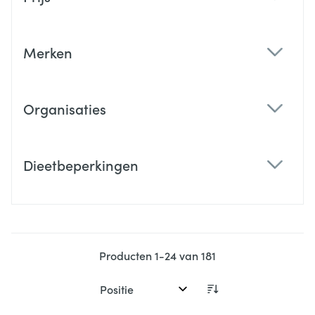
filter
Merken
filter
Organisaties
filter
Dieetbeperkingen
filter
Producten
1
-
24
van
181
Sorteer op: