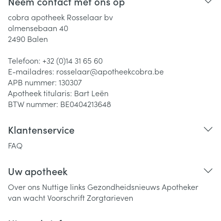
Neem contact met ons op
cobra apotheek Rosselaar bv
olmensebaan 40
2490
Balen
Telefoon:
+32 (0)14 31 65 60
E-mailadres:
rosselaar@
apotheekcobra.be
APB nummer:
130307
Apotheek titularis:
Bart Leën
BTW nummer:
BE0404213648
Klantenservice
FAQ
Uw apotheek
Over ons
Nuttige links
Gezondheidsnieuws
Apotheker
van wacht
Voorschrift
Zorgtarieven