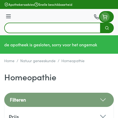
Ga naar de inhoud
Apothekersadvies
Snelle beschikbaarheid
Menu
Zoek
Product, merk, categorie...
de apotheek is gesloten, sorry voor het ongemak
Home
/
Natuur geneeskunde
/
Homeopathie
Homeopathie
Filteren
Doorgaan naar productlijst
Prijs