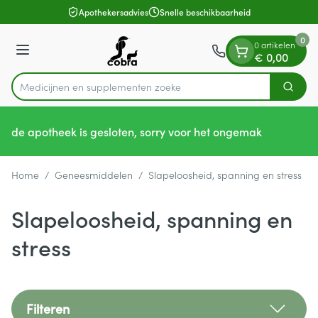
Dia 1 van 1
Ga naar de inhoud
Apothekersadvies
Snelle beschikbaarheid
0
0 artikelen
Menu
€ 0,00
Medicijnen en
Zoek
Product, merk, categorie...
de apotheek is gesloten, sorry voor het ongemak
Home
/
Geneesmiddelen
/
Slapeloosheid, spanning en stress
Slapeloosheid, spanning en
stress
Filteren