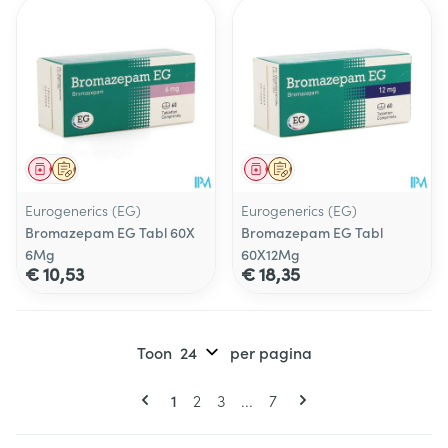
Geneesmiddel
Op voorschrift
Geneesmiddel
Op voorschrift
Eurogenerics (EG)
Eurogenerics (EG)
Bromazepam EG Tabl 60X
Bromazepam EG Tabl
6Mg
60X12Mg
€ 10,53
€ 18,35
Toon
per pagina
Pagina's
U lees momenteel pagina
Pagina
Pagina
Pagina
1
2
3
...
7