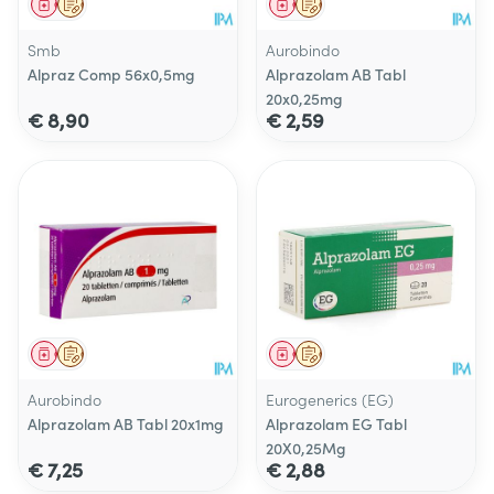
Geneesmiddel
Op voorschrift
Geneesmiddel
Op voorschrift
Smb
Aurobindo
Alpraz Comp 56x0,5mg
Alprazolam AB Tabl
20x0,25mg
€ 8,90
€ 2,59
Geneesmiddel
Op voorschrift
Geneesmiddel
Op voorschrift
Aurobindo
Eurogenerics (EG)
Alprazolam AB Tabl 20x1mg
Alprazolam EG Tabl
20X0,25Mg
€ 7,25
€ 2,88