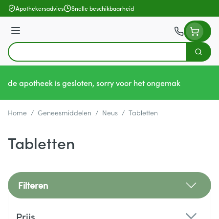
Ga naar de inhoud
Apothekersadvies
Snelle beschikbaarheid
Menu
Zoek
Product, merk, categorie...
de apotheek is gesloten, sorry voor het ongemak
Home
/
Geneesmiddelen
/
Neus
/
Tabletten
Tabletten
Filteren
Doorgaan naar productlijst
Prijs