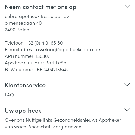
Neem contact met ons op
cobra apotheek Rosselaar bv
olmensebaan 40
2490
Balen
Telefoon:
+32 (0)14 31 65 60
E-mailadres:
rosselaar@
apotheekcobra.be
APB nummer:
130307
Apotheek titularis:
Bart Leën
BTW nummer:
BE0404213648
Klantenservice
FAQ
Uw apotheek
Over ons
Nuttige links
Gezondheidsnieuws
Apotheker
van wacht
Voorschrift
Zorgtarieven