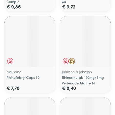
Comp 7
40
€ 9,86
€ 9,72
Geneesmiddel
Geneesmiddel
Op voorschrift
Melisana
Johnson & Johnson
Rhinofebryl Caps 30
Rhinosinutab 120mg/5mg
Verlengde Afgifte 14
€ 7,78
€ 8,40