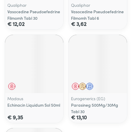
Qualiphar
Qualiphar
Vasocedine Pseudoefedrine
Vasocedine Pseudoefedrine
Filmomh Tabl 30
Filmomh Tabl 6
€ 12,02
€ 3,62
Geneesmiddel
Geneesmiddel
Op voorschrift
Schriftelijke aanvraag
Madaus
Eurogenerics (EG)
Echinacin Liquidum Sol 50ml
Parasineg 500Mg/30Mg
Tabl 30
€ 9,35
€ 13,10