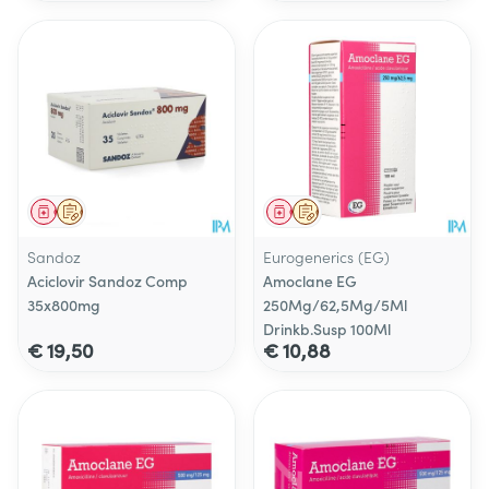
Geneesmiddel
Op voorschrift
Geneesmiddel
Op voorschrift
Sandoz
Eurogenerics (EG)
Aciclovir Sandoz Comp
Amoclane EG
35x800mg
250Mg/62,5Mg/5Ml
Drinkb.Susp 100Ml
€ 19,50
€ 10,88