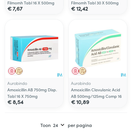
Filmomh Tabl 16 X 500mg
Filmomh Tabl 30 X 500mg
€ 7,67
€ 12,42
Geneesmiddel
Op voorschrift
Geneesmiddel
Op voorschrift
Aurobindo
Aurobindo
Amoxicillin AB 750mg Disp.
Amoxicillin Clavulanic Acid
Tabl 16 X 750mg
AB 500mg/125mg Comp 16
€ 8,54
€ 10,89
Toon
per pagina