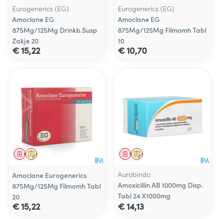
Eurogenerics (EG)
Eurogenerics (EG)
Amoclane EG
Amoclane EG
875Mg/125Mg Drinkb.Susp
875Mg/125Mg Filmomh Tabl
Zakje 20
10
€ 15,22
€ 10,70
Geneesmiddel
Op voorschrift
Geneesmiddel
Op voorschrift
Aurobindo
Amoclane Eurogenerics
Amoxicillin AB 1000mg Disp.
875Mg/125Mg Filmomh Tabl
Tabl 24 X1000mg
20
€ 15,22
€ 14,13