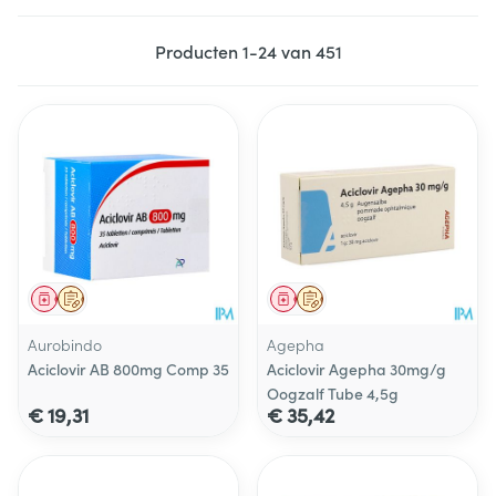
Producten
1
-
24
van
451
Geneesmiddel
Op voorschrift
Geneesmiddel
Op voorschrift
Aurobindo
Agepha
Aciclovir AB 800mg Comp 35
Aciclovir Agepha 30mg/g
Oogzalf Tube 4,5g
€ 19,31
€ 35,42