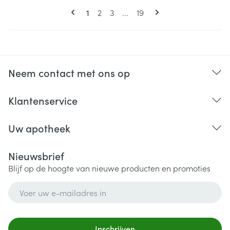
Pagina's
U lees momenteel pagina
Pagina
Pagina
Pagina
1
2
3
...
19
Neem contact met ons op
Klantenservice
Uw apotheek
Nieuwsbrief
Blijf op de hoogte van nieuwe producten en promoties
E-mail adres
Inschrijven