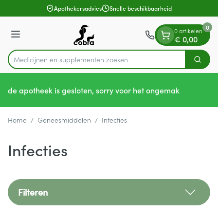
Dia 1 van 1
Ga naar de inhoud
Apothekersadvies
Snelle beschikbaarheid
0
0 artikelen
Menu
€ 0,00
Medicijnen en s
Zoek
Product, merk, categorie...
de apotheek is gesloten, sorry voor het ongemak
Home
/
Geneesmiddelen
/
Infecties
Infecties
Filteren