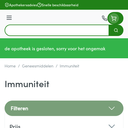
Ga naar de inhoud
Apothekersadvies
Snelle beschikbaarheid
Menu
Zoek
Product, merk, categorie...
de apotheek is gesloten, sorry voor het ongemak
Home
/
Geneesmiddelen
/
Immuniteit
Immuniteit
Filteren
Doorgaan naar productlijst
Prijs