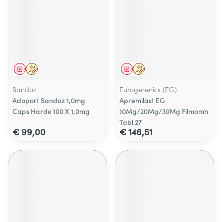
Geneesmiddel
Op voorschrift
Geneesmiddel
Op voorschrift
Sandoz
Eurogenerics (EG)
Adoport Sandoz 1,0mg
Apremilast EG
Caps Harde 100 X 1,0mg
10Mg/20Mg/30Mg Filmomh
Tabl 27
€ 99,00
€ 146,51