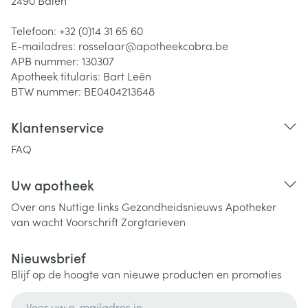
2490
Balen
Telefoon:
+32 (0)14 31 65 60
E-mailadres:
rosselaar@
apotheekcobra.be
APB nummer:
130307
Apotheek titularis:
Bart Leën
BTW nummer:
BE0404213648
Klantenservice
FAQ
Uw apotheek
Over ons
Nuttige links
Gezondheidsnieuws
Apotheker
van wacht
Voorschrift
Zorgtarieven
Nieuwsbrief
Blijf op de hoogte van nieuwe producten en promoties
E-mail adres