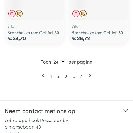
Geneesmiddel
Op voorschrift
Geneesmiddel
Op voorschrift
Vifor
Vifor
Broncho-vaxom Gel. Ad. 30
Broncho-vaxom Gel. Inf. 30
€ 34,70
€ 26,72
Toon
per pagina
Pagina's
U lees momenteel pagina
Pagina
Pagina
Pagina
1
2
3
...
7
Neem contact met ons op
cobra apotheek Rosselaar bv
olmensebaan 40