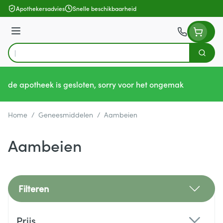
Ga naar de inhoud
Apothekersadvies
Snelle beschikbaarheid
Menu
Zoek
Product, merk, categorie...
de apotheek is gesloten, sorry voor het ongemak
Home
/
Geneesmiddelen
/
Aambeien
Aambeien
Filteren
Doorgaan naar productlijst
Prijs