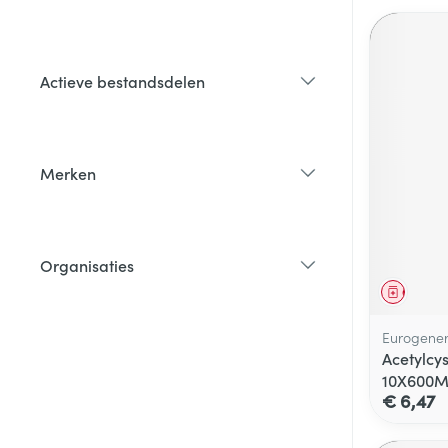
filter
Actieve bestandsdelen
filter
Merken
filter
Organisaties
filter
Genees
Eurogener
Acetylcy
10X600
€ 6,47