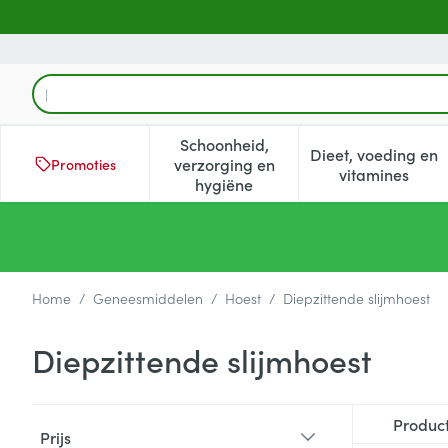
Ga naar de inhoud
Product, merk, categorie...
Schoonheid,
Dieet, voeding en
verzorging en
Promoties
Toon submenu voor Schoonheid
Toon subm
vitamines
hygiëne
Home
/
Geneesmiddelen
/
Hoest
/
Diepzittende slijmhoest
Diepzittende slijmhoest
Doorgaan naar productlijst
Produc
Prijs