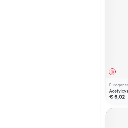
Genees
Eurogener
Acetylcy
€ 6,02