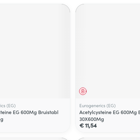
middel
Geneesmiddel
ics (EG)
Eurogenerics (EG)
steine EG 600Mg Bruistabl
Acetylcysteine EG 600Mg B
Mg
30X600Mg
€ 11,54