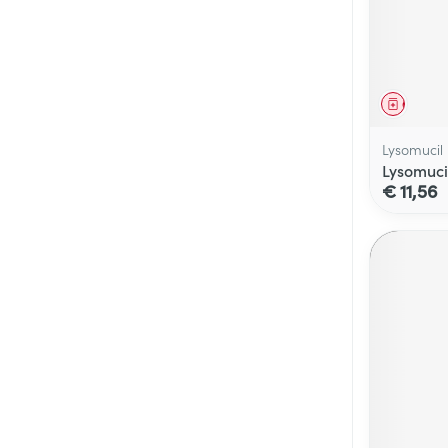
Genees
Lysomucil
Lysomuci
€ 11,56