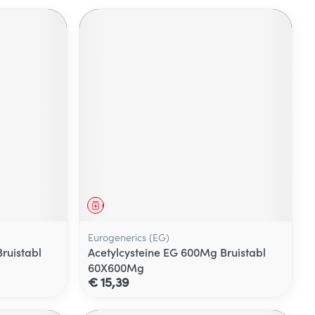
Geneesmiddel
Eurogenerics (EG)
ruistabl
Acetylcysteine EG 600Mg Bruistabl
60X600Mg
€ 15,39