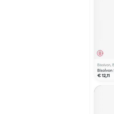
Genees
Bisolvon, 
Bisolvon
€ 12,11