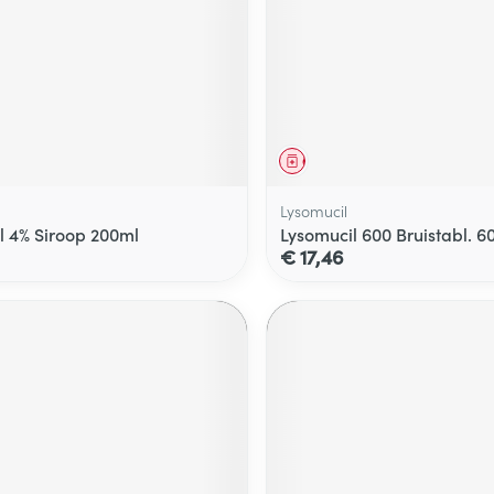
middel
Geneesmiddel
Lysomucil
l 4% Siroop 200ml
Lysomucil 600 Bruistabl. 
€ 17,46