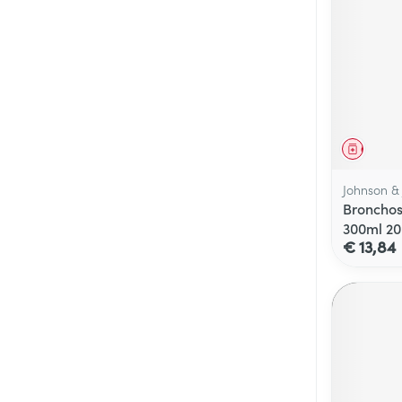
Genees
Johnson &
Bronchos
300ml 2
€ 13,84