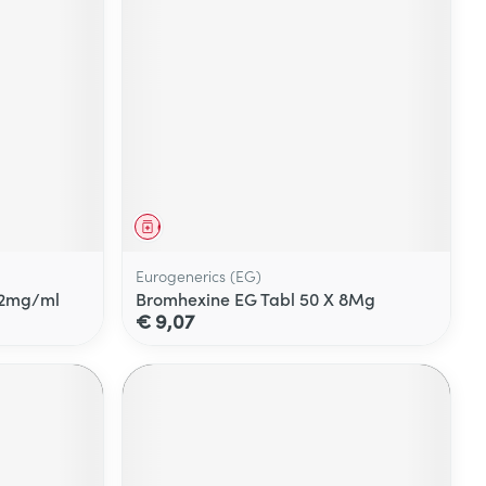
Geneesmiddel
Eurogenerics (EG)
l 2mg/ml
Bromhexine EG Tabl 50 X 8Mg
€ 9,07