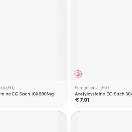
middel
Geneesmiddel
ics (EG)
Eurogenerics (EG)
steine EG Sach 10X600Mg
Acetylcysteine EG Sach 3
€ 7,01