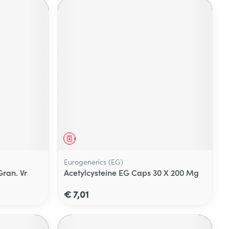
Geneesmiddel
Eurogenerics (EG)
ran. Vr
Acetylcysteine EG Caps 30 X 200 Mg
€ 7,01