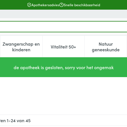
Apothekersadvies
Snelle beschikbaarheid
Zwangerschap en
Natuur
Vitaliteit 50+
, verzorging en hygiëne categorie
enu voor Dieet, voeding en vitamines categorie
Toon submenu voor Zwangerschap en kinderen cat
Toon submenu voor Vitaliteit 5
Toon subm
kinderen
geneeskunde
de apotheek is gesloten, sorry voor het ongemak
ten
1
-
24
van
45