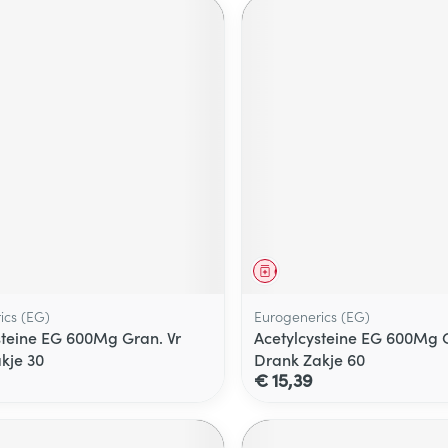
middel
Geneesmiddel
ics (EG)
Eurogenerics (EG)
steine EG 600Mg Gran. Vr
Acetylcysteine EG 600Mg G
kje 30
Drank Zakje 60
€ 15,39