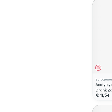
Genees
Eurogener
Acetylcy
Drank Za
€ 11,54