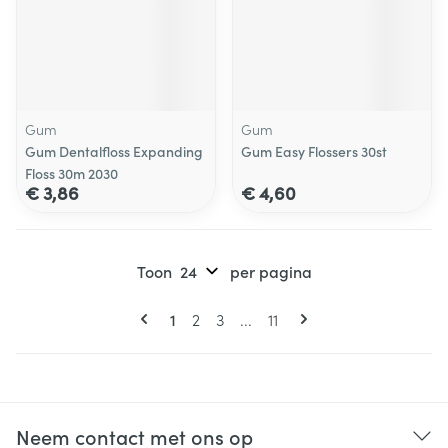
Gum
Gum
Gum Dentalfloss Expanding
Gum Easy Flossers 30st
Floss 30m 2030
€ 3,86
€ 4,60
Toon
per pagina
Pagina's
U lees momenteel pagina
Pagina
Pagina
Pagina
1
2
3
...
11
Neem contact met ons op