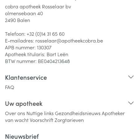
cobra apotheek Rosselaar bv
olmensebaan 40
2490
Balen
Telefoon:
+32 (0)14 31 65 60
E-mailadres:
rosselaar@
apotheekcobra.be
APB nummer:
130307
Apotheek titularis:
Bart Leën
BTW nummer:
BE0404213648
Klantenservice
FAQ
Uw apotheek
Over ons
Nuttige links
Gezondheidsnieuws
Apotheker
van wacht
Voorschrift
Zorgtarieven
Nieuwsbrief