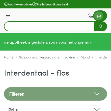
Ga naar de inhoud
Apothekersadvies
Snelle beschikbaarheid
Menu
Zoek
Product, merk, categorie...
de apotheek is gesloten, sorry voor het ongemak
Home
/
Schoonheid, verzorging en hygiëne
/
Mond
/
Interdenta
Interdentaal - flos
Filteren
Doorgaan naar productlijst
Prijs