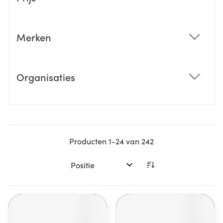
filter
Merken
filter
Organisaties
filter
Producten
1
-
24
van
242
Sorteer op: